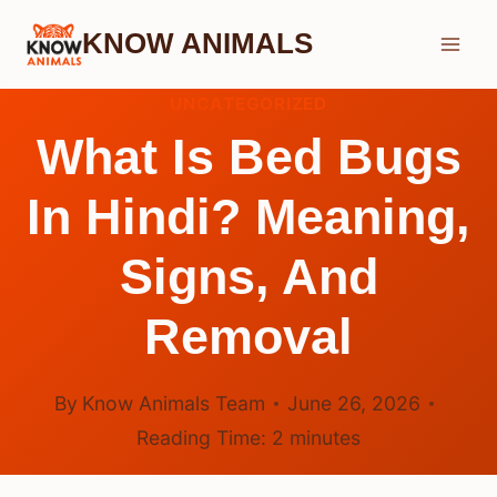
Skip
KNOW ANIMALS
to
content
UNCATEGORIZED
What Is Bed Bugs
In Hindi? Meaning,
Signs, And
Removal
By
Know Animals Team
June 26, 2026
Reading Time:
2
minutes