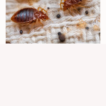
Bed Bugs Or Mites: How To Tell The
Difference
By
Know Animals Team
July 24, 2026
Reading Time:
5
minutes